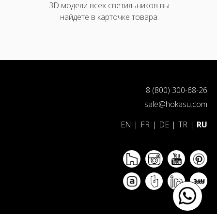
3D модели всех светильников вы
найдете в карточке товара.
8 (800) 300-68-26
sale@hokasu.com
EN
|
FR
|
DE
|
TR
|
RU