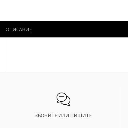
✔
0253604
Держатели профили 35/25 IN
ОПИСАНИЕ
✔
0253602
Держатели профили 49/32 IN
✔
0253603
Держатели профили 75/35 IN
ЗВОНИТЕ ИЛИ ПИШИТЕ