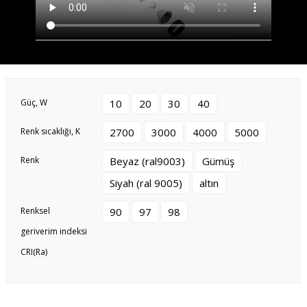
Güç, W
10
20
30
40
Renk sıcaklığı, K
2700
3000
4000
5000
Renk
Beyaz (ral9003)
Gümüş
Siyah (ral 9005)
altın
Renksel
90
97
98
geriverim indeksi
CRI(Ra)