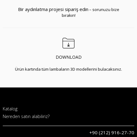
1030312
Bir aydınlatma projesi sipariş edin
✔
– sorunuzu bize
Sıva Üstü Armatürler HOKASU Tube
(55-120/ral9005 – 10w/3090/23deg)
bırakın!
1030320
✔
Sıva Üstü Armatürler HOKASU Tube
(55-120/ral9005 – 10w/3090/38deg)
DOWNLOAD
1030385
✔
Sıva Üstü Armatürler HOKASU Tube
(55-120/ral9003 – 10w/4090/10deg)
Ürün kartında tüm lambaların 3D modellerini bulacaksınız.
1030386
✔
Sıva Üstü Armatürler HOKASU Tube
(55-120/ral9003 – 10w/3090/10deg)
Katalog
1030387
✔
Sıva Üstü Armatürler HOKASU Tube
Nereden satın alabiliriz?
(55-120/ral9003 – 10w/4090/23deg)
+90 (212) 916-27-70
1030388