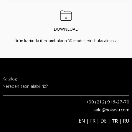
DOWNLOAD
Ürün kartında tüm lambaların 3D modellerini bulacaksınız.
Katalog
Nereden satın alabiliriz?
+90 (212) 916-27-70
sale@hokasu.com
EN
|
FR
|
DE
|
TR
|
RU