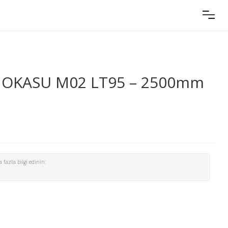
r HOKASU M02 LT95 – 2500mm
 fazla bilgi edinin: