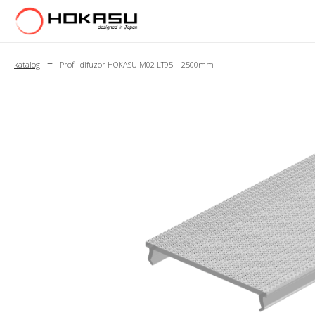
–
katalog
Profil difuzor HOKASU M02 LT95 – 2500mm