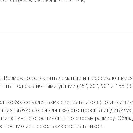
ASU S35 (RAL9005/2380mm/LT70 — 4K)
а. Возможно создавать ломаные и пересекающиес
ы под различными углами (45°, 60°, 90° и 135°) б
лько более маленьких светильников (по индивиду
ания выбираются для каждого проекта индивидуал
питания не ограничены по своему размеру. Обла
стоящую из нескольких светильников.