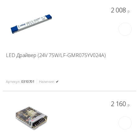
2 008
р.
LED Драйвер (24V 75W/LF-GMR075YV024A)
Артикул:
0310701
Наличие:
✔
2 160
р.