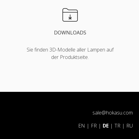
DOWNLOADS
Sie finden 3D-Modelle aller Lampen auf
der Produktseite.
sale@hokasu.com
EN
|
FR
|
DE
|
TR
|
RU