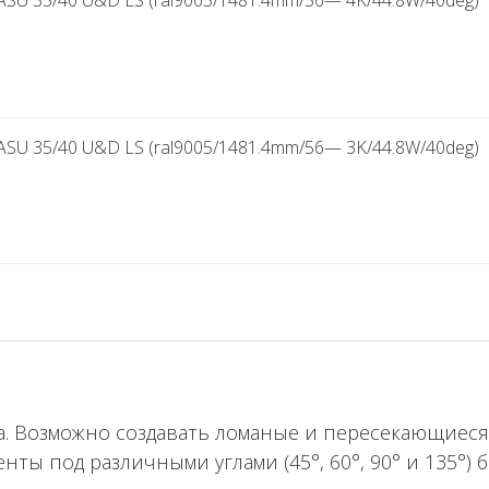
SU 35/40 U&D LS (ral9005/1481.4mm/56— 4K/44.8W/40deg)
SU 35/40 U&D LS (ral9005/1481.4mm/56— 3K/44.8W/40deg)
а. Возможно создавать ломаные и пересекающиес
ы под различными углами (45°, 60°, 90° и 135°) б